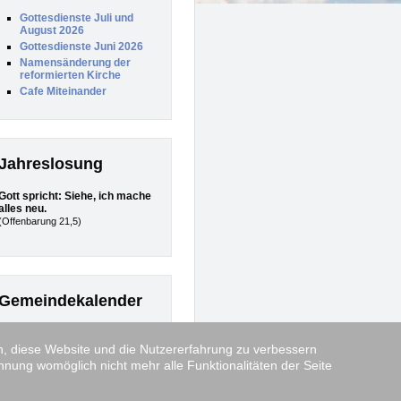
Gottesdienste Juli und
August 2026
Gottesdienste Juni 2026
Namensänderung der
reformierten Kirche
Cafe Miteinander
Jahreslosung
Gott spricht: Siehe, ich mache
alles neu.
(Offenbarung 21,5)
Gemeindekalender
Wird bald mit aktuellen
Terminen gefüllt.
en, diese Website und die Nutzererfahrung zu verbessern
hnung womöglich nicht mehr alle Funktionalitäten der Seite