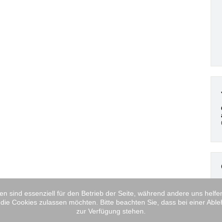
en sind essenziell für den Betrieb der Seite, während andere uns helf
 die Cookies zulassen möchten. Bitte beachten Sie, dass bei einer Able
zur Verfügung stehen.