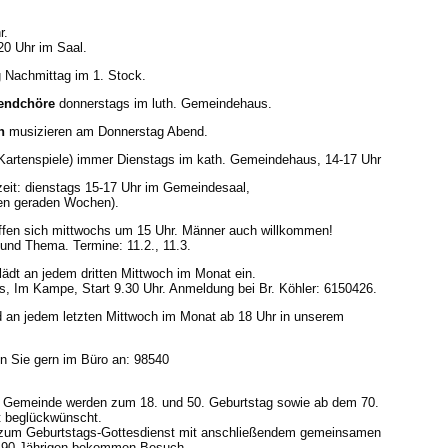
r.
0 Uhr im Saal.
 Nachmittag im 1. Stock.
endchöre
donnerstags im luth. Gemeindehaus.
n
musizieren am Donnerstag Abend.
 Kartenspiele) immer Dienstags im kath. Gemeindehaus, 14-17 Uhr
zeit: dienstags 15-17 Uhr im Gemeindesaal,
llen geraden Wochen).
ffen sich mittwochs um 15 Uhr. Männer auch willkommen!
 und Thema. Termine: 11.2., 11.3.
lädt an jedem dritten Mittwoch im Monat ein.
, Im Kampe, Start 9.30 Uhr. Anmeldung bei Br. Köhler: 6150426.
 an jedem letzten Mittwoch im Monat ab 18 Uhr in unserem
n Sie gern im Büro an: 98540
 Gemeinde werden zum 18. und 50. Geburtstag sowie ab dem 70.
t beglückwünscht.
n zum Geburtstags-Gottesdienst mit anschließendem gemeinsamen
b 90-Jährigen bekommen Besuch.