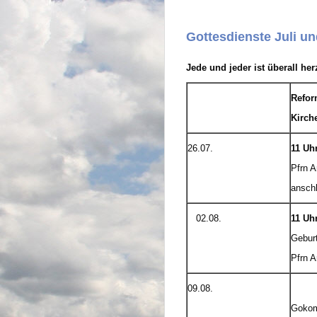
Gottesdienste Juli u
Jede und jeder ist überall he
Refor
Kirch
26.07.
11 Uhr
Pfrn A
anschl
02.08.
11 Uh
Gebur
Pfrn A
09.08.
Goko