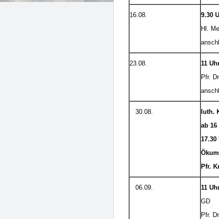
16.08.
9.30 U
Hl. M
anschl
23.08.
11 Uhr
Pfr. D
anschl
30.08.
luth. 
ab 16
17.30
Ökum.
Pfr. 
06.09.
11 Uh
GD
Pfr. D