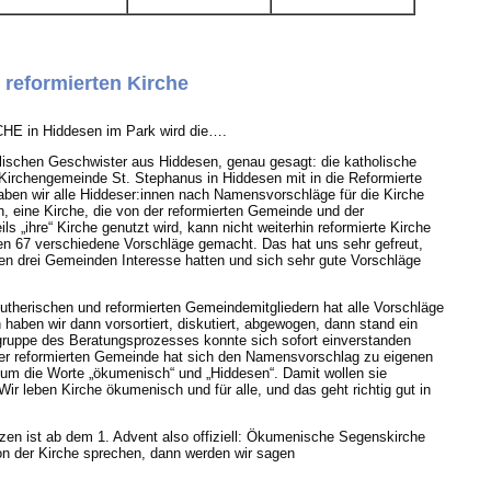
reformierten Kirche
 in Hiddesen im Park wird die….
lischen Geschwister aus Hiddesen, genau gesagt: die katholische
 Kirchengemeinde St. Stephanus in Hiddesen mit in die Reformierte
aben wir alle Hiddeser:innen nach Namensvorschläge für die Kirche
an, eine Kirche, die von der reformierten Gemeinde und der
s „ihre“ Kirche genutzt wird, kann nicht weiterhin reformierte Kirche
n 67 verschiedene Vorschläge gemacht. Das hat uns sehr gefreut,
en drei Gemeinden Interesse hatten und sich sehr gute Vorschläge
utherischen und reformierten Gemeindemitgliedern hat alle Vorschläge
 haben wir dann vorsortiert, diskutiert, abgewogen, dann stand ein
gruppe des Beratungsprozesses konnte sich sofort einverstanden
der reformierten Gemeinde hat sich den Namensvorschlag zu eigenen
 um die Worte „ökumenisch“ und „Hiddesen“. Damit wollen sie
 Wir leben Kirche ökumenisch und für alle, und das geht richtig gut in
en ist ab dem 1. Advent also offiziell: Ökumenische Segenskirche
on der Kirche sprechen, dann werden wir sagen