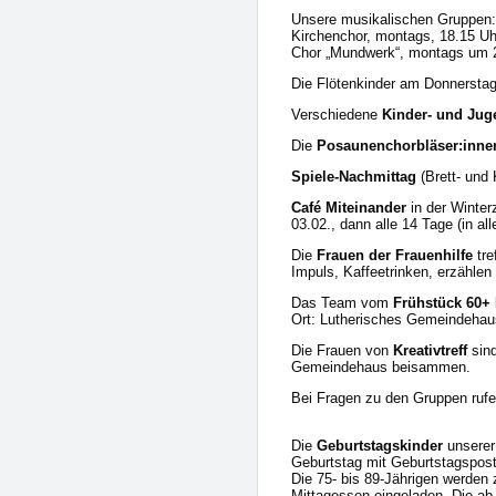
Unsere musikalischen Gruppen:
Kirchenchor, montags, 18.15 Uh
Chor „Mundwerk“, montags um 2
Die Flötenkinder am Donnerstag
Verschiedene
Kinder- und Jug
Die
Posaunenchorbläser:inne
Spiele-Nachmittag
(Brett- und
Café Miteinander
in der Winter
03.02., dann alle 14 Tage (in a
Die
Frauen der Frauenhilfe
tre
Impuls, Kaffeetrinken, erzählen
Das Team vom
Frühstück 60+
Ort: Lutherisches Gemeindehaus
Die Frauen von
Kreativtreff
sind
Gemeindehaus beisammen.
Bei Fragen zu den Gruppen rufe
Die
Geburtstagskinder
unserer
Geburtstag mit Geburtstagspos
Die 75- bis 89-Jährigen werde
Mittagessen eingeladen. Die a