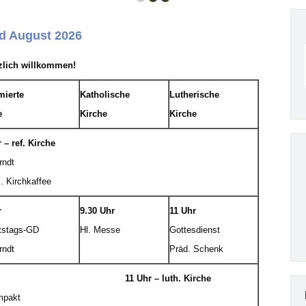
nd August 2026
rzlich willkommen!
mierte
Katholische
Lutherische
e
Kirche
Kirche
 – ref. Kirche
rndt
. Kirchkaffee
r
9.30 Uhr
11 Uhr
tstags-GD
Hl. Messe
Gottesdienst
rndt
Präd. Schenk
11 Uhr – luth. Kirche
mpakt